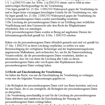
1 S. 1 a) DSGVO oder Art. 9Abs. 2 a) DSGVO stützte, und es fehlt an einer
anderweitigen Rechtsgrundlage für die Verarbeitung.
3
Sie legen gemäß Art. 21 Abs. 1 DSGVO Widerspruch gegen die Verarbeitung ein
und es liegen keine vorrangigen berechtigten Gründe für die Verarbeitung vor, oder
Sie legen gemäß Art. 21 Abs. 2 DSGVO Widerspruch gegen die Verarbeitung ein.
4
Die personenbezogenen Daten wurden unrechtmäßig verarbeitet.
5
Die Löschung der personenbezogenen Daten ist zur Erfüllung einer rechtlichen
Verpflichtung nach dem Unionsrecht oder dem Recht der Mitgliedstaaten
erforderlich,
dem wir unterliegen.
6 Die personenbezogenen Daten wurden in Bezug auf angebotene Dienste der
Informationsgesellschaft gemäß Art. 8 Abs. 1 DSGVO erhoben.
Haben
wir die personenbezogenen Daten öffentlich gemacht und sind wir gemäß Art.
17
Abs. 1 DSGVO zu deren Löschung verpflichtet, so treffen wir unter
Berücksichtigung der verfügbaren Technologie und der Implementierungskosten
angemessene Maßnahmen, auch technischer Art, um für die Datenverarbeitung
Verantwortliche, die die personenbezogenen Daten verarbeiten, darüber zu
informieren, dass Sie von ihnen die Löschung aller Links zu diesen
personenbezogenen Daten oder von Kopien oder Replikationen dieser
personenbezogenen Daten verlangt haben.
3.4 Recht auf Einschränkung der Verarbeitung
Sie haben das Recht, von uns die Einschränkung der Verarbeitung zu verlangen,
wenn eine der folgenden Voraussetzungen gegeben ist:
1 die Richtigkeit der personenbezogenen Daten wird von Ihnen bestritten, und zwar
für eine Dauer, die es uns ermöglicht, die Richtigkeit der personenbezogenen Daten
zu überprüfen,
2 die Verarbeitung unrechtmäßig ist und Sie die Löschung der personenbezogenen
Daten ablehnten und stattdessen die Einschränkung der Nutzung der
personenbezogenen Daten verlangt haben;