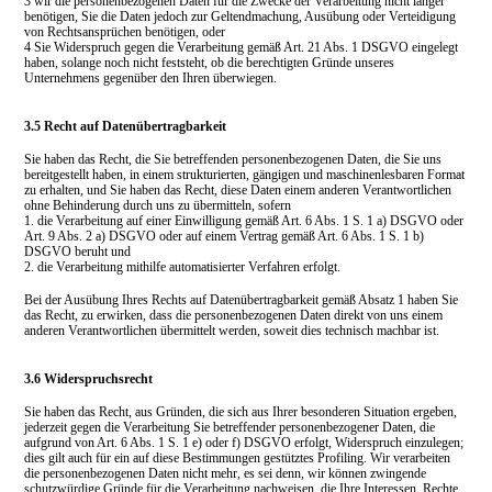
3
wir die personenbezogenen Daten für die Zwecke der Verarbeitung nicht länger
benötigen, Sie die Daten jedoch zur Geltendmachung, Ausübung oder Verteidigung
von Rechtsansprüchen benötigen, oder
4 Sie Widerspruch gegen die Verarbeitung gemäß Art. 21 Abs. 1 DSGVO eingelegt
haben, solange noch nicht feststeht, ob die berechtigten Gründe unseres
Unternehmens gegenüber den Ihren überwiegen.
3.5 Recht auf Datenübertragbarkeit
Sie haben das Recht, die Sie betreffenden personenbezogenen Daten, die Sie uns
bereitgestellt haben, in einem strukturierten, gängigen und maschinenlesbaren Format
zu erhalten, und Sie haben das Recht, diese Daten einem anderen Verantwortlichen
ohne Behinderung durch uns zu übermitteln, sofern
1. die Verarbeitung auf einer Einwilligung gemäß Art. 6 Abs. 1 S. 1 a) DSGVO oder
Art. 9 Abs. 2 a) DSGVO oder auf einem Vertrag gemäß Art. 6 Abs. 1 S. 1 b)
DSGVO beruht und
2.
die Verarbeitung mithilfe automatisierter Verfahren erfolgt.
Bei der Ausübung Ihres Rechts auf Datenübertragbarkeit gemäß Absatz 1 haben Sie
das Recht, zu erwirken, dass die personenbezogenen Daten direkt von uns einem
anderen Verantwortlichen übermittelt werden, soweit dies technisch machbar ist.
3.6 Widerspruchsrecht
Sie haben das Recht, aus Gründen, die sich aus Ihrer besonderen Situation ergeben,
jederzeit gegen die Verarbeitung Sie betreffender personenbezogener Daten, die
aufgrund von Art. 6 Abs. 1 S. 1 e) oder f) DSGVO erfolgt, Widerspruch einzulegen;
dies gilt auch für ein auf diese Bestimmungen gestütztes Profiling. Wir verarbeiten
die personenbezogenen Daten nicht mehr, es sei denn, wir können zwingende
schutzwürdige Gründe für die Verarbeitung nachweisen, die Ihre Interessen, Rechte