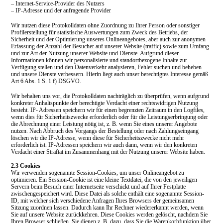
– Internet-Service-Provider des Nutzers
– IP-Adresse und der anfragende Provider
Wir nutzen diese Protokolldaten ohne Zuordnung zu Ihrer Person oder sonstiger
Profilerstellung für statistische Auswertungen zum Zweck des Betriebs, der
Sicherheit und der Optimierung unseres Onlineangebotes, aber auch zur anonymen
Erfassung der Anzahl der Besucher auf unserer Website (traffic) sowie zum Umfang
und zur Art der Nutzung unserer Website und Dienste. Aufgrund dieser
Informationen können wir personalisierte und standortbezogene Inhalte zur
Verfügung stellen und den Datenverkehr analysieren, Fehler suchen und beheben
und unsere Dienste verbessern.
Hierin liegt auch unser berechtigtes Interesse gemäß
Art 6 Abs. 1 S. 1 f) DSGVO.
Wir behalten uns vor, die Protokolldaten nachträglich zu überprüfen, wenn aufgrund
konkreter Anhaltspunkte der berechtigte Verdacht einer rechtswidrigen Nutzung
besteht. IP- Adressen speichern wir für einen begrenzten Zeitraum in den Logfiles,
wenn dies für Sicherheitszwecke erforderlich oder für die Leistungserbringung oder
die Abrechnung einer Leistung nötig ist, z. B. wenn Sie eines unserer Angebote
nutzen. Nach Abbruch des Vorgangs der Bestellung oder nach Zahlungseingang
löschen wir die IP-Adresse, wenn diese für Sicherheitszwecke nicht mehr
erforderlich ist. IP-Adressen speichern wir auch dann, wenn wir den konkreten
Verdacht einer Straftat im Zusammenhang mit der Nutzung unserer Website haben.
2.3 Cookies
Wir verwenden sogenannte Session-Cookies, um unser Onlineangebot zu
optimieren. Ein Session-Cookie ist eine kleine Textdatei, die von den jeweiligen
Servern beim Besuch einer Internetseite verschickt und auf Ihrer Festplatte
zwischengespeichert wird. Diese Datei als solche enthält eine sogenannte Session-
ID, mit welcher sich verschiedene Anfragen Ihres Browsers der gemeinsamen
Sitzung zuordnen lassen. Dadurch kann Ihr Rechner wiedererkannt werden, wenn
Sie auf unsere Website zurückkehren. Diese Cookies werden gelöscht, nachdem Sie
Ihren Browser schließen. Sie dienen z. B. dazu, dass Sie die Warenkorbfunktion über