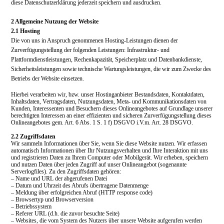
diese Datenschutzerklärung jederzeit speichern und ausdrucken.
2 Allgemeine Nutzung der Website
2.1 Hosting
Die von uns in Anspruch genommenen Hosting-Leistungen dienen der
Zurverfügungstellung der folgenden Leistungen: Infrastruktur- und
Plattformdienstleistungen, Rechenkapazität, Speicherplatz und Datenbankdienste,
Sicherheitsleistungen sowie technische Wartungsleistungen, die wir zum Zwecke des
Betriebs der Website einsetzen.
Hierbei verarbeiten wir, bzw. unser Hostinganbieter Bestandsdaten, Kontaktdaten,
Inhaltsdaten, Vertragsdaten, Nutzungsdaten, Meta- und Kommunikationsdaten von
Kunden, Interessenten und Besuchern dieses Onlineangebotes auf Grundlage unserer
berechtigten Interessen an einer effizienten und sicheren Zurverfügungstellung dieses
Onlineangebotes gem. Art. 6 Abs. 1 S. 1 f) DSGVO i.V.m. Art. 28 DSGVO.
2.2 Zugriffsdaten
Wir sammeln Informationen über Sie, wenn Sie diese Website nutzen. Wir erfassen
automatisch Informationen über Ihr Nutzungsverhalten und Ihre Interaktion mit uns
und registrieren Daten zu Ihrem Computer oder Mobilgerät. Wir erheben, speichern
und nutzen Daten über jeden Zugriff auf unser Onlineangebot (sogenannte
Serverlogfiles). Zu den Zugriffsdaten gehören:
– Name und URL der abgerufenen Datei
– Datum und Uhrzeit des Abrufs übertragene Datenmenge
– Meldung über erfolgreichen Abruf (HTTP response code)
– Browsertyp und Browserversion
– Betriebssystem
– Referer URL (d.h. die zuvor besuchte Seite)
– Websites, die vom System des Nutzers über unsere Website aufgerufen werden