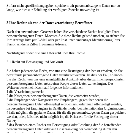
Sofern nicht spezifisch angegeben speichern wir personenbezogene Daten nur so
lange, wie dies zur Erfüllung der verfolgten Zwecke notwendig ist.
3 Ihre Rechte als von der Datenverarbeitung Betroffener
Nach den anwendbaren Gesetzen haben Sie verschiedene Rechte bezüglich Ihrer
personenbezogenen Daten. Möchten Sie diese Rechte geltend machen, so richten Sie
Ihre Anfrage bitte per E-Mail oder per Post unter eindeutiger Identifizierung Ihrer
Person an die in Ziffer 1 genannte Adresse.
Nachfolgend finden Sie eine Übersicht über Ihre Rechte.
3.1 Recht auf Bestätigung und Auskunft
Sie haben jederzeit das Recht, von uns eine Bestätigung darüber zu erhalten, ob Sie
betreffende personenbezogene Daten verarbeitet werden. Ist dies der Fall, so haben
Sie das Recht, von uns eine unentgeltliche Auskunft über die zu Ihnen gespeicherten
personenbezogenen Daten nebst einer Kopie dieser Daten zu verlangen. Des
Weiteren besteht ein Recht auf folgende Informationen:
1
die Verarbeitungszwecke
2 die Kategorien personenbezogener Daten, die verarbeitet werden;
3 die Empfänger oder Kategorien von Empfängern, gegenüber denen die
personenbezogenen Daten offengelegt worden sind oder noch offengelegt werden,
insbesondere bei Empfängern in Drittländern oder bei internationalen Organisationen;
4 falls möglich, die geplante Dauer, für die die personenbezogenen Daten gespeichert
werden, oder, falls dies nicht möglich ist, die Kriterien für die Festlegung dieser
Dauer;
5 das Bestehen eines Rechts auf Berichtigung oder Löschung der Sie betreffenden
personenbezogenen Daten oder auf Einschränkung der Verarbeitung durch den