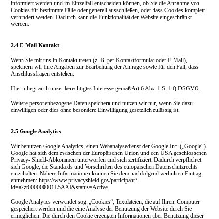
informiert werden und im Einzelfall entscheiden können, ob Sie die Annahme von
Cookies für bestimmte Fälle oder generell ausschließen, oder dass Cookies komplett
verhindert werden. Dadurch kann die Funktionalität der Website eingeschränkt
werden.
2.4 E-Mail Kontakt
Wenn Sie mit uns in Kontakt treten (z. B. per Kontaktformular oder E-Mail),
speichern wir Ihre Angaben zur Bearbeitung der Anfrage sowie für den Fall, dass
Anschlussfragen entstehen.
Hierin liegt auch unser berechtigtes Interesse gemäß Art 6 Abs. 1 S. 1 f) DSGVO.
Weitere personenbezogene Daten speichern und nutzen wir nur, wenn Sie dazu
einwilligen oder dies ohne besondere Einwilligung gesetzlich zulässig ist.
2.5 Google Analytics
Wir benutzen Google Analytics, einen Webanalysedienst der Google Inc. („Google“).
Google hat sich dem zwischen der Europäischen Union und den USA geschlossenen
Privacy- Shield-Abkommen unterworfen und sich zertifiziert. Dadurch verpflichtet
sich Google, die Standards und Vorschriften des europäischen Datenschutzrechts
einzuhalten. Nähere Informationen können Sie dem nachfolgend verlinkten Eintrag
entnehmen:
https://www.privacyshield.gov/participant?
id=a2zt000000001L5AAI&status=Active
.
Google Analytics verwendet sog. „Cookies“, Textdateien, die auf Ihrem Computer
gespeichert werden und die eine Analyse der Benutzung der Website durch Sie
ermöglichen. Die durch den Cookie erzeugten Informationen über Benutzung dieser