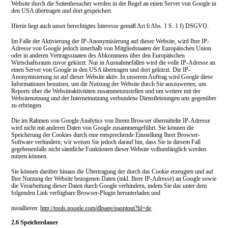
Website durch die Seitenbesucher werden in der Regel an einen Server von Google in
den USA übertragen und dort gespeichert.
Hierin liegt auch unser berechtigtes Interesse gemäß Art 6 Abs. 1 S. 1 f) DSGVO.
Im Falle der Aktivierung der IP-Anonymisierung auf dieser Website, wird Ihre IP-
Adresse von Google jedoch innerhalb von Mitgliedstaaten der Europäischen Union
oder in anderen Vertragsstaaten des Abkommens über den Europäischen
Wirtschaftsraum zuvor gekürzt. Nur in Ausnahmefällen wird die volle IP-Adresse an
einen Server von Google in den USA übertragen und dort gekürzt. Die IP-
Anonymisierung ist auf dieser Website aktiv. In unserem Auftrag wird Google diese
Informationen benutzen, um die Nutzung der Website durch Sie auszuwerten, um
Reports über die Websiteaktivitäten zusammenzustellen und um weitere mit der
Websitenutzung und der Internetnutzung verbundene Dienstleistungen uns gegenüber
zu erbringen.
Die im Rahmen von Google Analytics von Ihrem Browser übermittelte IP-Adresse
wird nicht mit anderen Daten von Google zusammengeführt. Sie können die
Speicherung der Cookies durch eine entsprechende Einstellung Ihrer Browser-
Software verhindern; wir weisen Sie jedoch darauf hin, dass Sie in diesem Fall
gegebenenfalls nicht sämtliche Funktionen dieser Website vollumfänglich werden
nutzen können.
Sie können darüber hinaus die Übertragung der durch das Cookie erzeugten und auf
Ihre Nutzung der Website bezogenen Daten (inkl. Ihrer IP-Adresse) an Google sowie
die Verarbeitung dieser Daten durch Google verhindern, indem Sie das unter dem
folgenden Link verfügbare Browser-Plugin herunterladen und
installieren:
http://tools.google.com/dlpage/gaoptout?hl=de
.
2.6 Speicherdauer