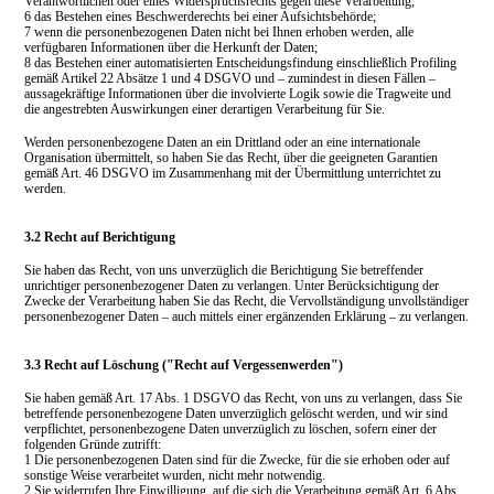
Verantwortlichen oder eines Widerspruchsrechts gegen diese Verarbeitung;
6 das Bestehen eines Beschwerderechts bei einer Aufsichtsbehörde;
7 wenn die personenbezogenen Daten nicht bei Ihnen erhoben werden, alle
verfügbaren Informationen über die Herkunft der Daten;
8 das Bestehen einer automatisierten Entscheidungsfindung einschließlich Profiling
gemäß Artikel 22 Absätze 1 und 4 DSGVO und – zumindest in diesen Fällen –
aussagekräftige Informationen über die involvierte Logik sowie die Tragweite und
die angestrebten Auswirkungen einer derartigen Verarbeitung für Sie.
Werden personenbezogene Daten an ein Drittland oder an eine internationale
Organisation übermittelt, so haben Sie das Recht, über die geeigneten Garantien
gemäß Art. 46 DSGVO im Zusammenhang mit der Übermittlung unterrichtet zu
werden.
3.2 Recht auf Berichtigung
Sie haben das Recht, von uns unverzüglich die Berichtigung Sie betreffender
unrichtiger personenbezogener Daten zu verlangen. Unter Berücksichtigung der
Zwecke der Verarbeitung haben Sie das Recht, die Vervollständigung unvollständiger
personenbezogener Daten – auch mittels einer ergänzenden Erklärung – zu verlangen.
3.3 Recht auf Löschung ("Recht auf Vergessenwerden")
Sie haben gemäß Art. 17 Abs. 1 DSGVO das Recht, von uns zu verlangen, dass Sie
betreffende personenbezogene Daten unverzüglich gelöscht werden, und wir sind
verpflichtet, personenbezogene Daten unverzüglich zu löschen, sofern einer der
folgenden Gründe zutrifft:
1
Die personenbezogenen Daten sind für die Zwecke, für die sie erhoben oder auf
sonstige Weise verarbeitet wurden, nicht mehr notwendig.
2
Sie widerrufen Ihre Einwilligung, auf die sich die Verarbeitung gemäß Art. 6 Abs.